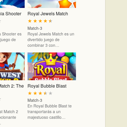
ia Shooter
Royal Jewels Match
★
★
★
★
★
★
Match-3
 Shooter es
Royal Jewels Match es un
 juego de
divertido juego de
combinar 3 con…
Match 2: The
Royal Bubble Blast
★
★
★
★
★
★
Match-3
En Royal Bubble Blast te
st Match 2
transportarás a un
ocionante
majestuoso castillo…
…