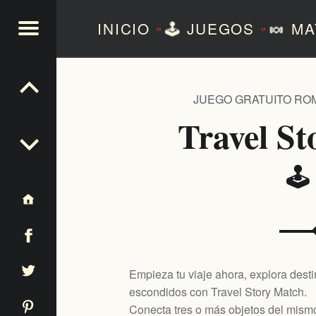
INICIO
🕹️
JUEGOS
🍬
MA
»
»
NTEZERO
JUEGO GRATUITO RO
Travel S
🕹
Empieza tu viaje ahora, explora dest
escondidos con Travel Story Match.
Conecta tres o más objetos del mismo 