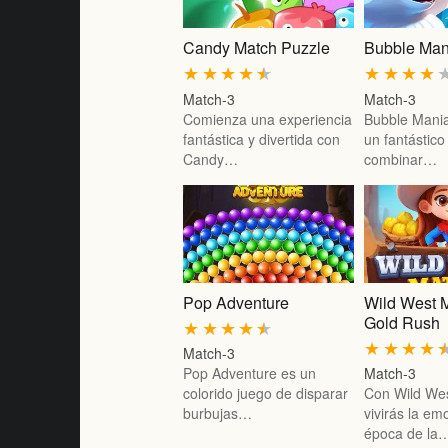
Candy Match Puzzle
Bubble Man
★
★
★
★
★
★
★
★
★
Match-3
Match-3
Comienza una experiencia
Bubble Mania
fantástica y divertida con
un fantástico
Candy…
combinar…
Pop Adventure
Wild West 
Gold Rush
★
★
★
★
★
★
★
★
★
Match-3
Pop Adventure es un
Match-3
colorido juego de disparar
Con Wild We
burbujas…
vivirás la em
época de la