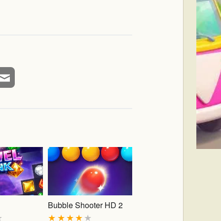
Bubble Shooter HD 2
★
★
★
★
★
★