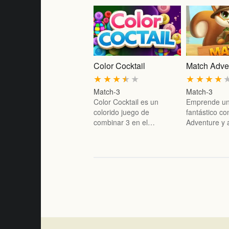
Color Cocktail
Match Adve
★
★
★
★
★
★
★
★
★
Match-3
Match-3
Color Cocktail es un
Emprende un
colorido juego de
fantástico c
combinar 3 en el…
Adventure y