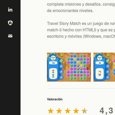
completa misiones y desafíos, consig
de emocionantes niveles.
Travel Story Match es un juego de n
match-3 hecho con HTML5 y que se p
escritorio y móviles (
Windows, macOS,
Valoración
★
★
★
★
★
4,3