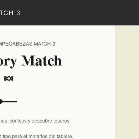
TCH 3
MPECABEZAS MATCH-3
tory Match
️ 🍬
inos icónicos y descubre tesoros
tipo para eliminarlos del tablero,