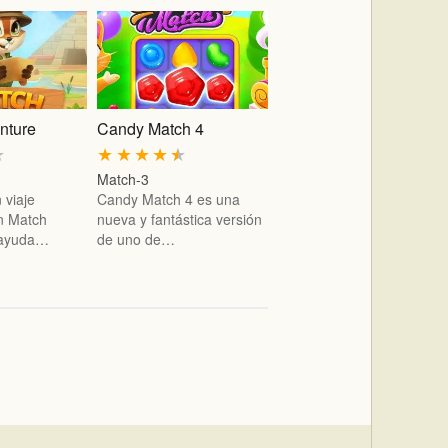
nture
Candy Match 4
★
★
★
★
★
★
Match-3
 viaje
Candy Match 4 es una
on Match
nueva y fantástica versión
 ayuda…
de uno de…