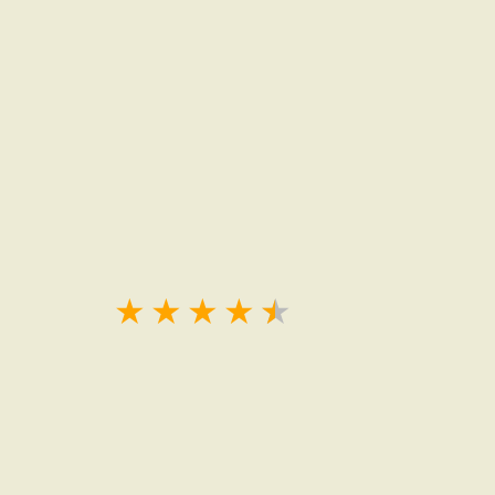
★
★
★
★
★