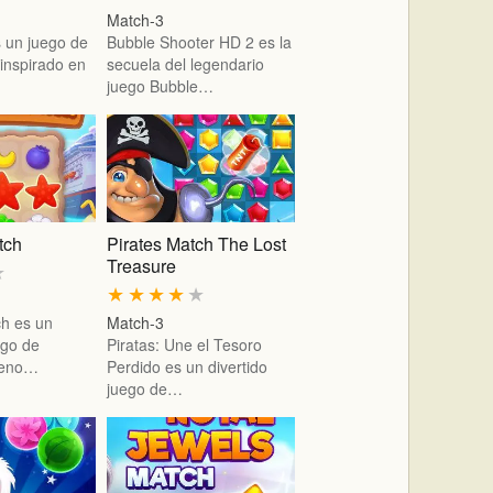
Match-3
s un juego de
Bubble Shooter HD 2 es la
inspirado en
secuela del legendario
juego Bubble…
tch
Pirates Match The Lost
Treasure
★
★
★
★
★
★
ch es un
Match-3
ego de
Piratas: Une el Tesoro
lleno…
Perdido es un divertido
juego de…