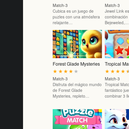
Match-3
Match-3
Cubica es un juego de
Jewel Link e
puzles con una atmósfera
combinación 
relajante…
Bejeweled,…
Forest Glade Mysteries
Tropical Ma
★
★
★
★
★
★
★
★
★
Match-3
Match-3
Disfruta del mágico mundo
Tropical Mat
de Forest Glade
fantástico ju
Mysteries, repleto…
combinar 3 