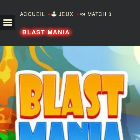
»
»
ACCUEIL
🕹️
JEUX
🍬
MATCH 3
TEZERO
BLAST MANIA