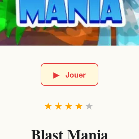
▶
Jouer
★
★
★
★
★
Blast Mania