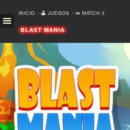
»
»
INICIO
🕹️
JUEGOS
🍬
MATCH 3
TEZERO
BLAST MANIA