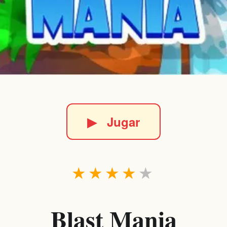
▶
Jugar
★
★
★
★
★
Blast Mania