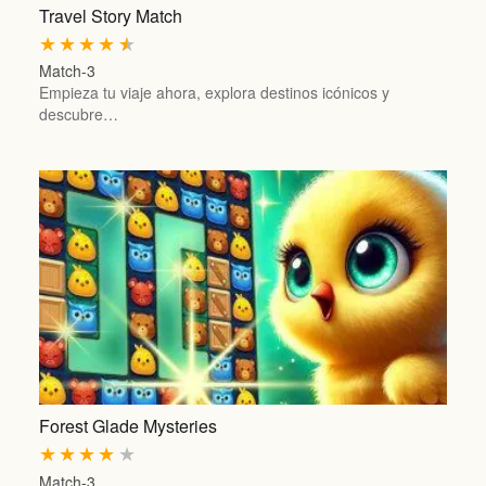
Travel Story Match
★
★
★
★
★
Match-3
Empieza tu viaje ahora, explora destinos icónicos y
descubre…
Forest Glade Mysteries
★
★
★
★
★
Match-3