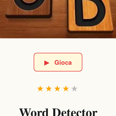
▶
Gioca
★
★
★
★
★
Word Detector