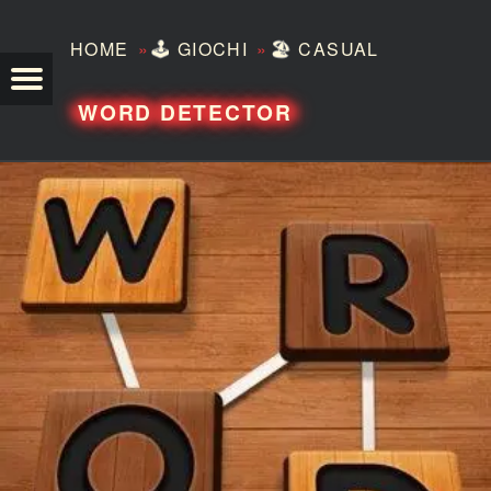
»
»
HOME
🕹️
GIOCHI
🏖️
CASUAL
TEZERO
WORD DETECTOR