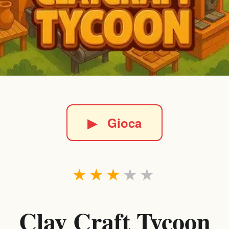
▶
Gioca
★
★
★
★
★
Clay Craft Tycoon