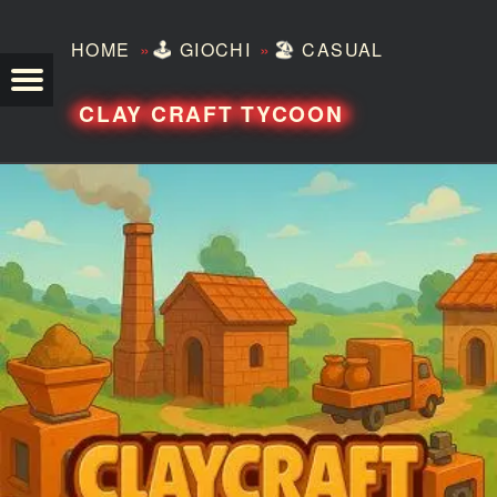
»
»
HOME
🕹️
GIOCHI
🏖️
CASUAL
TEZERO
CLAY CRAFT TYCOON