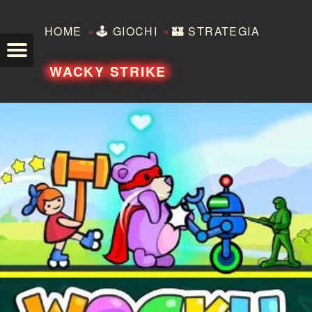
»
»
HOME
🕹️
GIOCHI
🏰
STRATEGIA
TEZERO
WACKY STRIKE