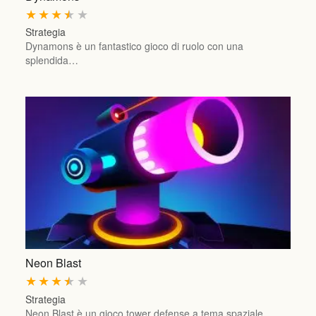
★
★
★
★
★
Strategia
Dynamons è un fantastico gioco di ruolo con una
splendida…
Neon Blast
★
★
★
★
★
Strategia
Neon Blast è un gioco tower defense a tema spaziale