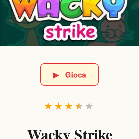
▶
Gioca
★
★
★
★
★
Wacky Strike