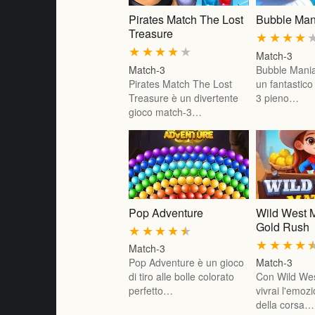
Pirates Match The Lost
Bubble Man
Treasure
★
★
★
★
★
★
★
★
★
Match-3
Match-3
Bubble Mania
Pirates Match The Lost
un fantastic
Treasure è un divertente
3 pieno…
gioco match-3…
Pop Adventure
Wild West 
Gold Rush
★
★
★
★
★
★
★
★
★
Match-3
Pop Adventure è un gioco
Match-3
di tiro alle bolle colorato
Con Wild We
perfetto…
vivrai l'emoz
della corsa…