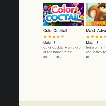
Color Cocktail
Match Adve
★
★
★
★
★
★
★
★
★
Match-3
Match-3
Color Cocktail è un gioco
Inizia un fant
di abbinamento a 3
con Match A
colorato in…
aiuta…