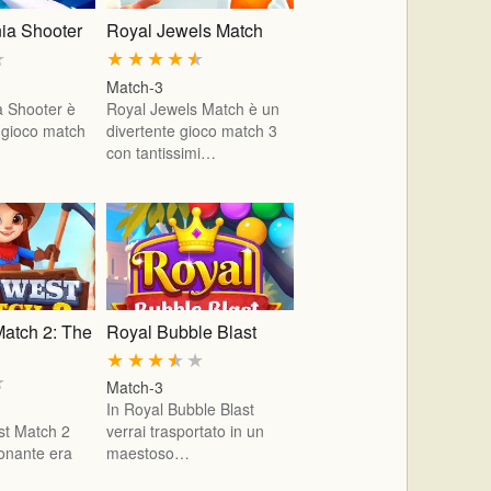
ia Shooter
Royal Jewels Match
★
★
★
★
★
★
Match-3
 Shooter è
Royal Jewels Match è un
o gioco match
divertente gioco match 3
con tantissimi…
Match 2: The
Royal Bubble Blast
★
★
★
★
★
★
Match-3
In Royal Bubble Blast
st Match 2
verrai trasportato in un
ionante era
maestoso…