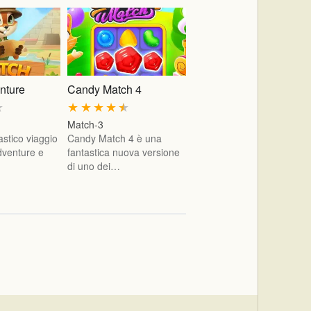
nture
Candy Match 4
★
★
★
★
★
★
Match-3
astico viaggio
Candy Match 4 è una
dventure e
fantastica nuova versione
di uno dei…