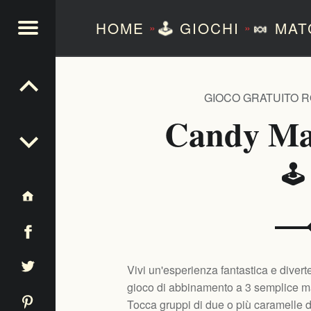
HOME
🕹️
GIOCHI
🍬
MAT
»
»
NTEZERO
GIOCO GRATUITO 
Candy Ma
🕹
Vivi un'esperienza fantastica e dive
gioco di abbinamento a 3 semplice ma
Tocca gruppi di due o più caramelle d