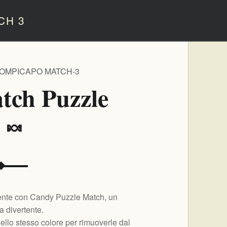
CH 3
ROMPICAPO MATCH-3
tch Puzzle
️ 🍬
rtente con Candy Puzzle Match, un
 divertente.
ello stesso colore per rimuoverle dal