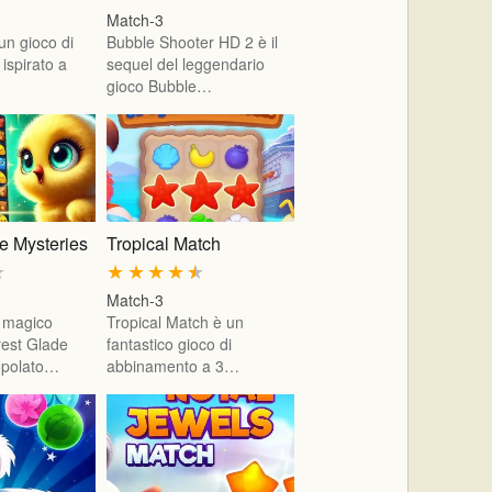
Match-3
un gioco di
Bubble Shooter HD 2 è il
ispirato a
sequel del leggendario
gioco Bubble…
e Mysteries
Tropical Match
★
★
★
★
★
★
Match-3
l magico
Tropical Match è un
est Glade
fantastico gioco di
opolato…
abbinamento a 3…