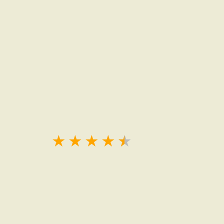
★
★
★
★
★