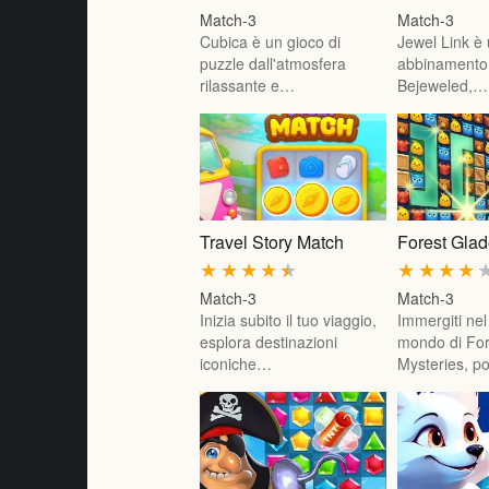
Match-3
Match-3
Cubica è un gioco di
Jewel Link è 
puzzle dall'atmosfera
abbinamento 
rilassante e…
Bejeweled,…
Travel Story Match
Forest Glad
★
★
★
★
★
★
★
★
★
Match-3
Match-3
Inizia subito il tuo viaggio,
Immergiti ne
esplora destinazioni
mondo di For
iconiche…
Mysteries, p