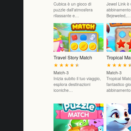
Cubica è un gioco di
Jewel Link è 
puzzle dall'atmosfera
abbinamento 
rilassante e…
Bejeweled,…
Travel Story Match
Tropical Ma
★
★
★
★
★
★
★
★
★
Match-3
Match-3
Inizia subito il tuo viaggio,
Tropical Mat
esplora destinazioni
fantastico gi
iconiche…
abbinamento