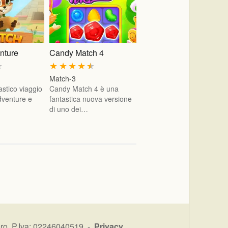
nture
Candy Match 4
★
★
★
★
★
★
Match-3
astico viaggio
Candy Match 4 è una
dventure e
fantastica nuova versione
di uno dei…
ro P.Iva: 02246040519 -
Privacy