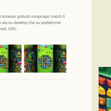
r browser gratuito rompicapo match-3
 sia su desktop che su piattaforme
oid, iOS
).