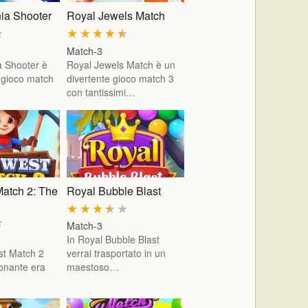
ia Shooter
Royal Jewels Match
★
★
★
★
★
★
Match-3
 Shooter è
Royal Jewels Match è un
o gioco match
divertente gioco match 3
con tantissimi…
Match 2: The
Royal Bubble Blast
★
★
★
★
★
★
Match-3
In Royal Bubble Blast
st Match 2
verrai trasportato in un
ionante era
maestoso…