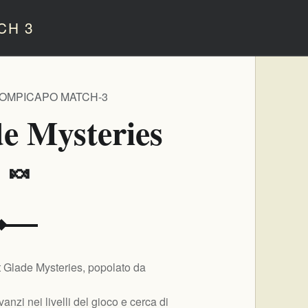
CH 3
ROMPICAPO MATCH-3
de Mysteries
️ 🍬
 Glade Mysteries, popolato da
nzi nei livelli del gioco e cerca di