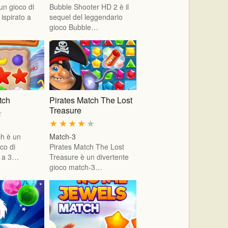
un gioco di
Bubble Shooter HD 2 è il
ispirato a
sequel del leggendario
gioco Bubble…
tch
Pirates Match The Lost
Treasure
★
★
★
★
★
★
ch è un
Match-3
oco di
Pirates Match The Lost
 a 3…
Treasure è un divertente
gioco match-3…