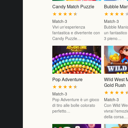
Candy Match Puzzle
Bubble Man
★
★
★
★
★
★
★
★
★
Match-3
Match-3
Vivi un'esperienza
Bubble Mania
fantastica e divertente con
un fantastic
Candy Puzzle…
3 pieno…
Pop Adventure
Wild West 
Gold Rush
★
★
★
★
★
★
★
★
★
Match-3
Pop Adventure è un gioco
Match-3
di tiro alle bolle colorato
Con Wild We
perfetto…
vivrai l'emoz
della corsa…