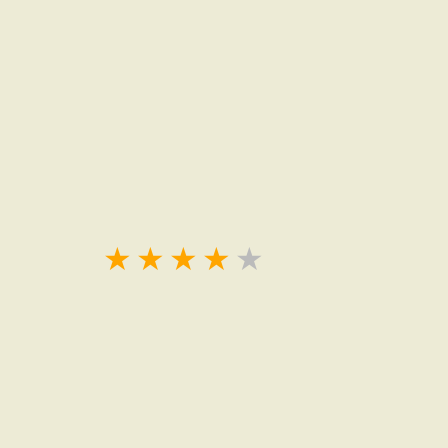
★
★
★
★
★