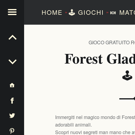
HOME
🕹️
GIOCHI
🍬
MAT
»
»
NTEZERO
GIOCO GRATUITO 
Forest Gla
🕹
Immergiti nel magico mondo di Forest
adorabili animali.
Scopri nuovi segreti man mano che ava