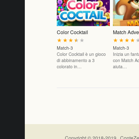
Color Cocktail
Match Adve
★
★
★
★
★
★
★
★
★
Match-3
Match-3
Color Cocktail è un gioco
Inizia un fant
di abbinamento a 3
con Match A
colorato in…
aiuta…
Copyright © 2018-2019 ConteZe