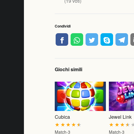
(
19
voti)
Condividi
Giochi simili
Cubica
Jewel Link
★
★
★
★
★
★
★
★
★
Match-3
Match-3