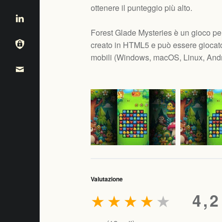
ottenere il punteggio più alto.
Forest Glade Mysteries è un gioco pe
creato in HTML5 e può essere giocato
mobili (
Windows, macOS, Linux, Andr
Valutazione
★
★
★
★
★
4,2