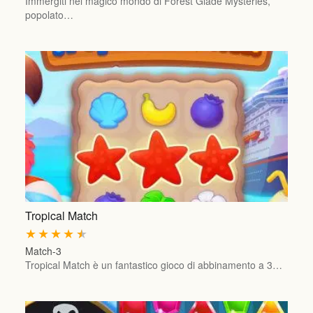
Immergiti nel magico mondo di Forest Glade Mysteries,
popolato…
Tropical Match
★
★
★
★
★
Match-3
Tropical Match è un fantastico gioco di abbinamento a 3…