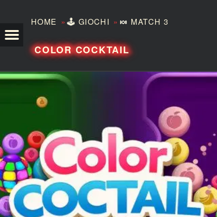
»
»
HOME
🕹️
GIOCHI
🍬
MATCH 3
TEZERO
COLOR COCKTAIL