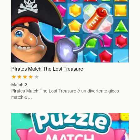
Pirates Match The Lost Treasure
★
★
★
★
★
Match-3
Pirates Match The Lost Treasure è un divertente gioco
match-3…