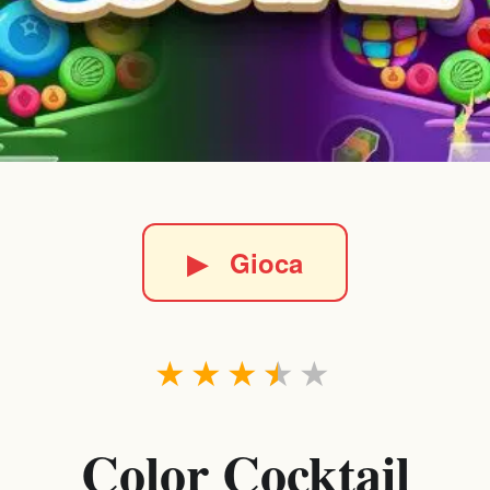
▶
Gioca
★
★
★
★
★
Color Cocktail