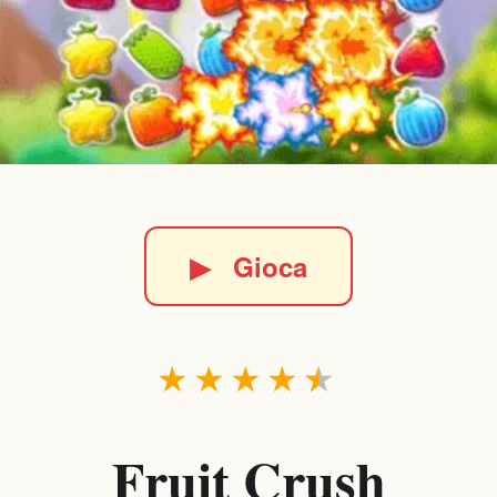
▶
Gioca
★
★
★
★
★
Fruit Crush