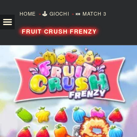
»
»
HOME
🕹️
GIOCHI
🍬
MATCH 3
TEZERO
FRUIT CRUSH FRENZY