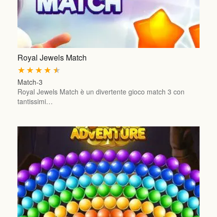
Royal Jewels Match
★
★
★
★
★
Match-3
Royal Jewels Match è un divertente gioco match 3 con
tantissimi…