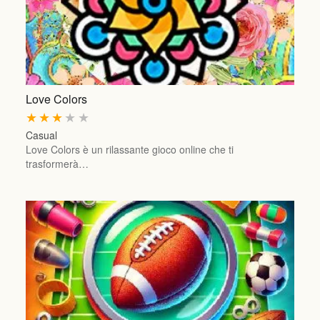
Love Colors
★
★
★
★
★
Casual
Love Colors è un rilassante gioco online che ti
trasformerà…