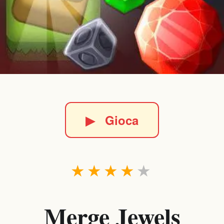
▶
Gioca
★
★
★
★
★
Merge Jewels