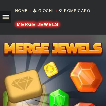
»
»
HOME
🕹️
GIOCHI
💡
ROMPICAPO
TEZERO
MERGE JEWELS