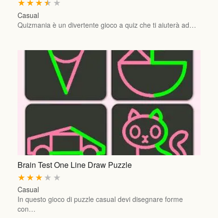
★
★
★
★
★
Casual
Quizmania è un divertente gioco a quiz che ti aiuterà ad…
Brain Test One Line Draw Puzzle
★
★
★
★
★
Casual
In questo gioco di puzzle casual devi disegnare forme
con…