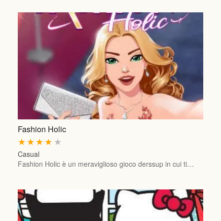
Fashion Holic
★
★
★
★
★
Casual
Fashion Holic è un meraviglioso gioco derssup in cui ti…