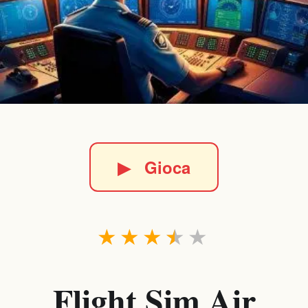
▶
Gioca
★
★
★
★
★
Flight Sim Air