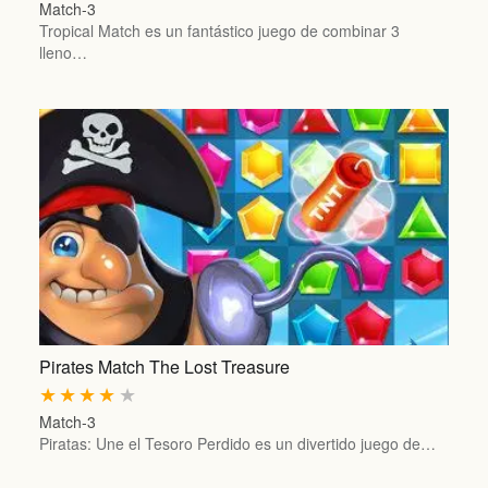
Match-3
Tropical Match es un fantástico juego de combinar 3
lleno…
Pirates Match The Lost Treasure
★
★
★
★
★
Match-3
Piratas: Une el Tesoro Perdido es un divertido juego de…