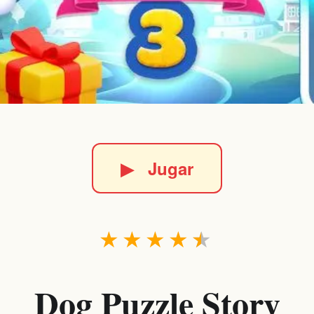
▶
Jugar
★
★
★
★
★
Dog Puzzle Story