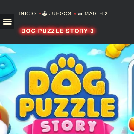
»
»
INICIO
🕹️
JUEGOS
🍬
MATCH 3
TEZERO
DOG PUZZLE STORY 3