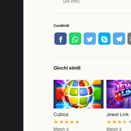
(
28
voti)
Condividi
Giochi simili
Cubica
Jewel Link
★
★
★
★
★
★
★
★
★
Match-3
Match-3