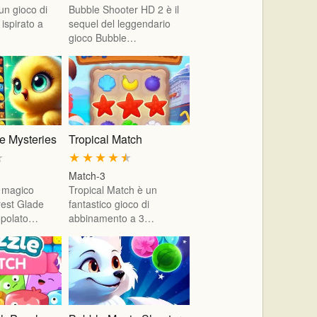
un gioco di
Bubble Shooter HD 2 è il
ispirato a
sequel del leggendario
gioco Bubble…
e Mysteries
Tropical Match
★
★
★
★
★
★
Match-3
l magico
Tropical Match è un
est Glade
fantastico gioco di
opolato…
abbinamento a 3…