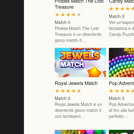
Pirates Match The Lost
Candy Matc
Treasure
★
★
★
★
★
★
★
★
★
Match-3
Match-3
Vivi un'esper
Pirates Match The Lost
fantastica e 
Treasure è un divertente
Candy Puzz
gioco match-3…
Royal Jewels Match
Pop Advent
★
★
★
★
★
★
★
★
★
Match-3
Match-3
Royal Jewels Match è un
Pop Adventur
divertente gioco match 3
di tiro alle bo
con tantissimi…
perfetto…