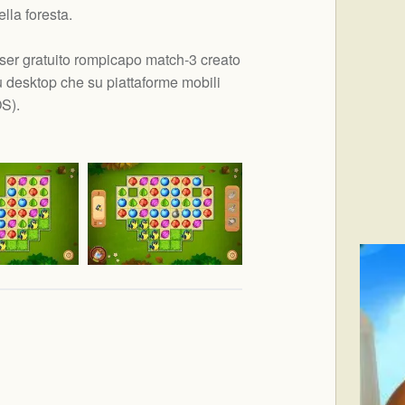
ella foresta.
ser gratuito rompicapo match-3 creato
 desktop che su piattaforme mobili
OS
).