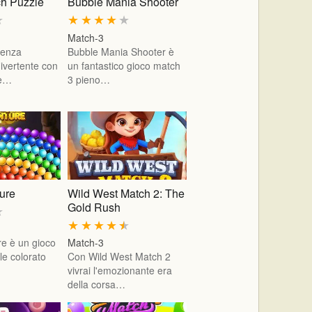
h Puzzle
Bubble Mania Shooter
★
★
★
★
★
★
Match-3
ienza
Bubble Mania Shooter è
divertente con
un fantastico gioco match
le…
3 pieno…
ure
Wild West Match 2: The
Gold Rush
★
★
★
★
★
★
e è un gioco
Match-3
lle colorato
Con Wild West Match 2
vivrai l'emozionante era
della corsa…