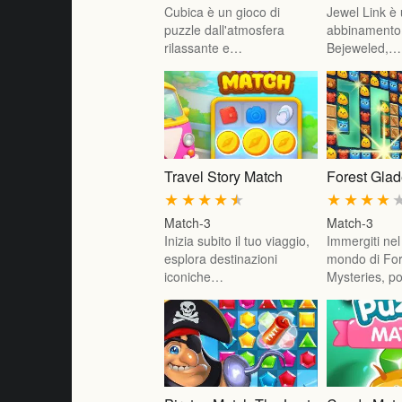
Cubica è un gioco di
Jewel Link è 
puzzle dall'atmosfera
abbinamento 
rilassante e…
Bejeweled,…
Travel Story Match
Forest Glad
★
★
★
★
★
★
★
★
★
Match-3
Match-3
Inizia subito il tuo viaggio,
Immergiti ne
esplora destinazioni
mondo di For
iconiche…
Mysteries, p