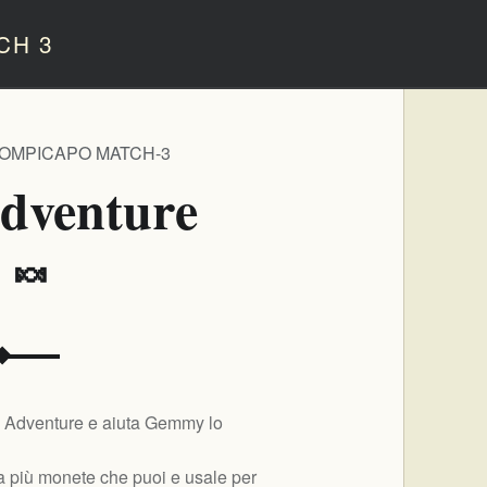
CH 3
ROMPICAPO MATCH-3
dventure
️ 🍬
ch Adventure e aiuta Gemmy lo
na più monete che puoi e usale per