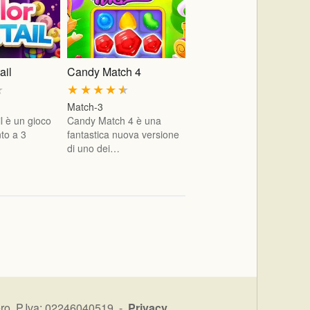
ail
Candy Match 4
★
★
★
★
★
★
Match-3
l è un gioco
Candy Match 4 è una
to a 3
fantastica nuova versione
di uno dei…
ro P.Iva: 02246040519 -
Privacy