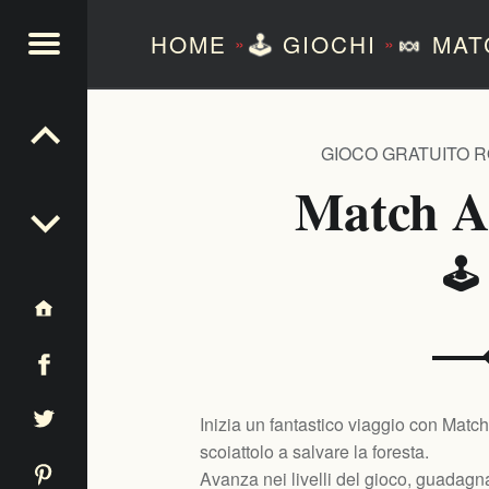
HOME
🕹️
GIOCHI
🍬
MAT
»
»
NTEZERO
GIOCO GRATUITO 
Match A
🕹
Inizia un fantastico viaggio con Mat
scoiattolo a salvare la foresta.
Avanza nei livelli del gioco, guadag