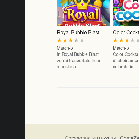
Royal Bubble Blast
Color Cockt
★
★
★
★
★
★
★
★
★
Match-3
Match-3
In Royal Bubble Blast
Color Cocktai
verrai trasportato in un
di abbinamen
maestoso…
colorato in…
Copyright © 2018-2019 ConteZe