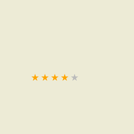
★
★
★
★
★