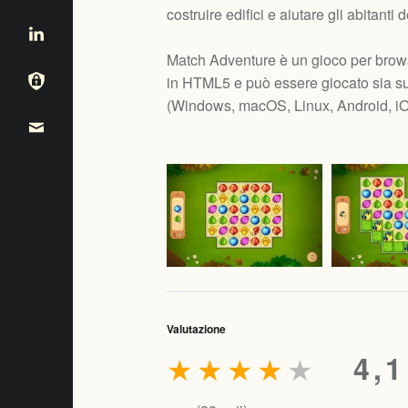
costruire edifici e aiutare gli abitanti d
Match Adventure è un gioco per brow
in HTML5 e può essere giocato sia su
(
Windows, macOS, Linux, Android, i
Valutazione
★
★
★
★
★
4,1